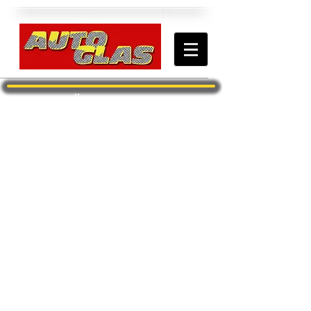
Über uns
Dank unserer über 25 jährigen Erfahrung
garantieren wir professionellen
Scheibenaustausch.
Egal ob Scheibenreparatur, Austausch,
Sonderscheiben oder die Abwicklung über
eine Versicherung - Bei uns sind Sie an
der richtigen Adresse.
Besuchen Sie auch unseren Online-Shop
für aktuelle
Angebote und Aktionen
.